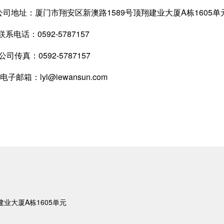
公司地址：厦门市翔安区新澳路1589号顶翔建业大厦A栋1605单
联系电话：0592-5787157
公司传真：0592-5787157
电子邮箱：lyl@iewansun.com
业大厦A栋1605单元