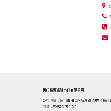
厦门裕源盛进出口有限公司
公司地址：厦门市翔安区新澳路1589号顶翔建
电话：0592-5787157